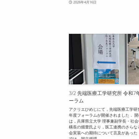
2026年4月16日
3/2 先端医療工学研究所 令和
ーラム
アクリエひめじにて，先端医療工学研
年度フォーラムが開催されました． 
は，兵庫県立大学 理事兼副学長・社
構長の畑豊氏より，医工連携のさらな
会実装への期待について言及があった
では，国立循環...