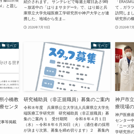
紹介されます。 サンテレビで毎週土曜日あさ9時
「ERAS
I」と題し
～放送中の「はりまサタデー9」で、はり姫と兵
て，ガラ
庫県立大学先端医療工学研究所や神戸大学とが連
訪問しま
携した、地域から生ま...
研究所の概要
2026年7月10日
2026年7
すべて
すべて
所小橋教
研究補助員（非正規職員）募集のご案内
神戸市立
療センタ
療現場
令和８年度 兵庫県公立大学法人兵庫県立大学先
端医療工学研究所 研究補助員（非正規職員）募
神戸医療産
集のご案内 １ 受付期間 令和８年４月１日
センター中
記事等掲載
（水）～令和８年６月30日（火）（適任者の採用
「ニーズ
が決まり次第、募集を締め切ります）２ 募集内
学研究所