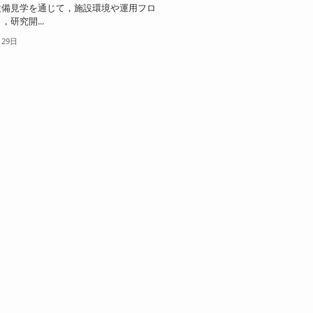
設備見学を通じて，施設環境や運用フロ
研究開...
月29日