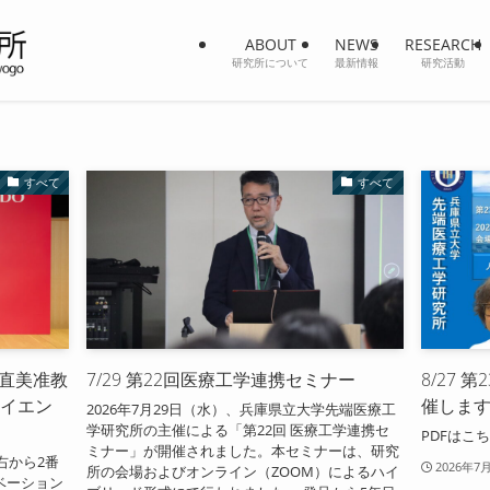
ABOUT
NEWS
RESEARCH
研究所について
最新情報
研究活動
すべて
すべて
木直美准教
7/29 第22回医療工学連携セミナー
8/27
サイエン
催しま
2026年7月29日（水）、兵庫県立大学先端医療工
学研究所の主催による「第22回 医療工学連携セ
PDFはこ
ミナー」が開催されました。本セミナーは、研究
右から2番
2026年7
所の会場およびオンライン（ZOOM）によるハイ
ベーション