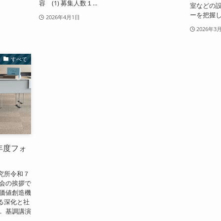
容 (1) 募集人数１...
室などの
ーを把握し，
2026年4月1日
2026年3
すべて
7年度フォ
究所令和７
開会の挨拶で
会価値創造機
る深化と社
． 基調講演