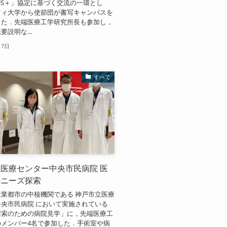
MUS＋」協定に基づく交流の一環とし
ツィ大学から使節団が書写キャンパスを
した．先端医療工学研究所長も参加し，
説明な...
月7日
すべて
医療センター中央市民病院 医
のニーズ探索
業都市の中核機関である 神戸市立医療
央市民病院 において実施されている
探索のための病院見学」に，先端医療工
のメンバー4名で参加した．手術室や病