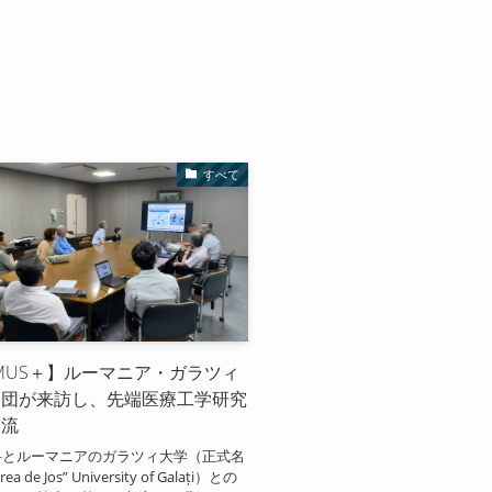
すべて
SMUS＋】ルーマニア・ガラツィ
節団が来訪し、先端医療工学研究
交流
科とルーマニアのガラツィ大学（正式名
a de Jos” University of Galați）との