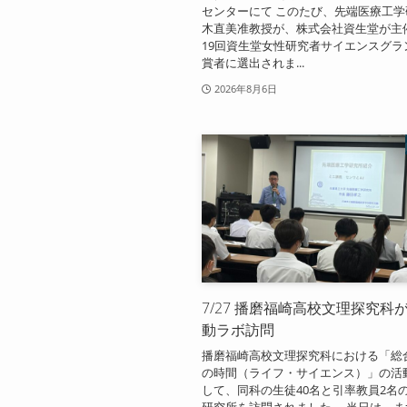
センターにて このたび、先端医療工
木直美准教授が、株式会社資生堂が主
19回資生堂女性研究者サイエンスグラ
賞者に選出されま...
2026年8月6日
7/27 播磨福崎高校文理探究科
動ラボ訪問
播磨福崎高校文理探究科における「総
の時間（ライフ・サイエンス）」の活
して、同科の生徒40名と引率教員2名
研究所を訪問されました。 当日は、