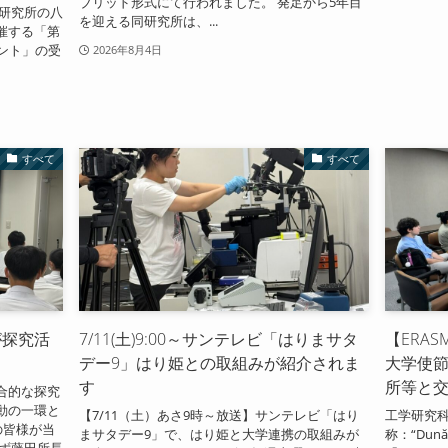
ブリッド形式にて行われました。 発足から5年目
学研究所の八
を迎える同研究所は、...
催する「第
ント」の受
2026年8月4日
すべて
すべて
が探究活
7/11(土)9:00～サンテレビ「はりまサタ
【ERA
デー9」はり姫との取組みが紹介されま
大学使
す
所等と
合的な探究
動の一環と
【7/11（土）あさ9時～放送】サンテレビ「はり
工学研究
の皆様が当
まサタデー9」で、はり姫と大学連携の取組みが
称：“Dunăre
まず藤田所長